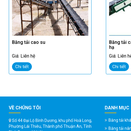
Băng tải cao su
Băng tải 
hạ
Giá: Liên hệ
Giá: Liên h
Chi tiết
Chi tiết
VỀ CHÚNG TÔI
DANH MỤC
Băng tải kh
Số 44 Đại Lộ Bình Dương, khu phố Hoà Long,
Phường Lái Thiêu, Thành phố Thuận An, Tỉnh
Băng tải nâ