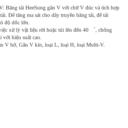
V: Băng tải HeeSung gân V với chữ V đúc và tích hợp
tải. Để tăng ma sát cho dây truyền băng tải, để tải
có độ dốc lớn.
iệc xử lý vật liệu rời hoặc túi lên đến 40 ゜, chống
ại với hiệu suất cao.
n V hở, Gân V kín, loại L, loại H, loại Multi-V.