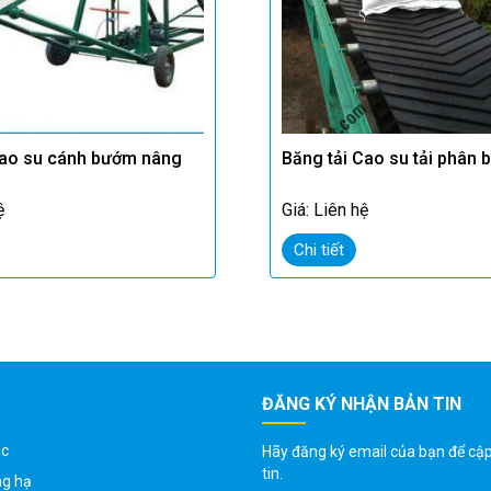
cao su cánh bướm nâng
Băng tải Cao su tải phân 
ệ
Giá: Liên hệ
Chi tiết
ĐĂNG KÝ NHẬN BẢN TIN
ác
Hãy đăng ký email của bạn để cậ
tin.
ng hạ