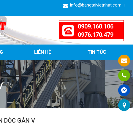
info@bangtaivietnhat.com
T
0909.160.106
0976.170.479
G
LIÊN HỆ
TIN TỨC
V
N DỐC GÂN V