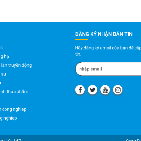
ĐĂNG KÝ NHẬN BẢN TIN
ác
Hãy đăng ký email của bạn để cậ
tin.
ng hạ
 lăn truyền động
o su
h
ành thực phẩm
n cong nghiep
ng nghiep