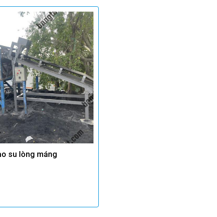
cao su lòng máng
ệ