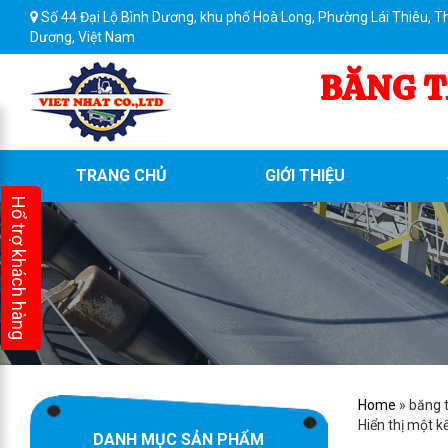
Số 44 Đại Lộ Bình Dương, khu phố Hoà Long, Phường Lái Thiêu, T
Dương, Việt Nam
BĂNG T
TRANG CHỦ
GIỚI THIỆU
Hổ trợ khách hàng
Home
»
băng 
Hiển thị một k
DANH MỤC SẢN PHẨM