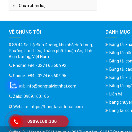
Chưa phân loại
VỀ CHÚNG TÔI
DANH MỤC
Băng tải kh
Số 44 Đại Lộ Bình Dương, khu phố Hoà Long,
Phường Lái Thiêu, Thành phố Thuận An, Tỉnh
Băng tải nâ
Bình Dương, Việt Nam
Băng tải con
Phone:
+84 - 0274 65 60 992
Băng tải ca
Phone:
+84 - 0274 65 60 995
Băng tải xíc
Băng tải ng
Email:
info@bangtaivietnhat.com
Liên hệ
Zalo:
0909.160.106
bang chuye
Website:
https://bangtaivietnhat.com
bang tai co
0909.160.106