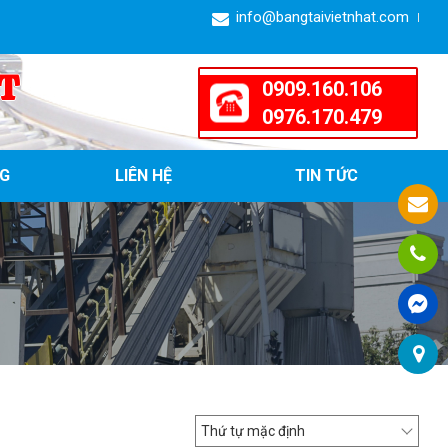
info@bangtaivietnhat.com
T
0909.160.106
0976.170.479
G
LIÊN HỆ
TIN TỨC