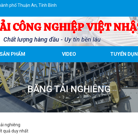
hành phố Thuận An, Tỉnh Bình
ẢI CÔNG NGHIỆP VIỆT NHẬ
Chất lượng hàng đầu - Uy tín bền lâu
SẢN PHẨM
VIDEO
TUYỂN DỤN
BĂNG TẢI NGHIÊNG
tải nghiêng
ết quả duy nhất