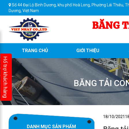
Số 44 Đại Lộ Bình Dương, khu phố Hoà Long, Phường Lái Thiêu, T
Dương, Việt Nam
BĂNG T
TRANG CHỦ
GIỚI THIỆU
Hổ trợ khách hàng
BĂNG TẢI CON
Đăng
18/10/2021
1
trong
DANH MỤC SẢN PHẨM