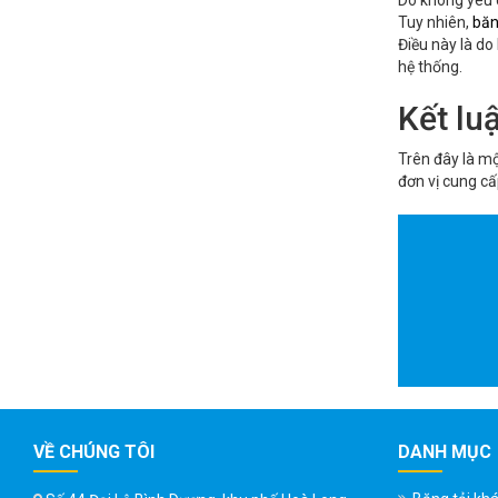
Do không yêu c
Tuy nhiên,
băn
Điều này là do
hệ thống.
Kết lu
Trên đây là mộ
đơn vị cung cấp
VỀ CHÚNG TÔI
DANH MỤC