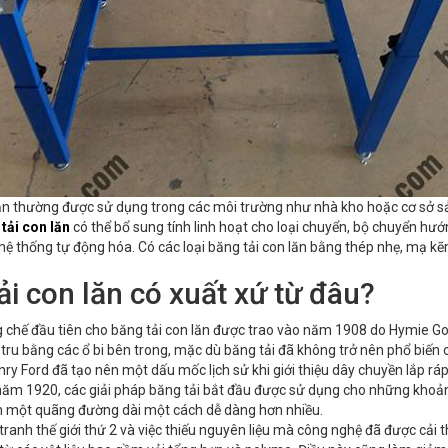
lăn thường được sử dụng trong các môi trường như nhà kho hoặc cơ sở s
tải con lăn
có thể bổ sung tính linh hoạt cho loại chuyển, bộ chuyển h
hệ thống tự động hóa. Có các loại băng tải con lăn bằng thép nhẹ, mạ k
ải con lăn có xuất xứ từ đâu?
 chế đầu tiên cho băng tải con lăn được trao vào năm 1908 do Hymie Go
 tru bằng các ổ bi bên trong, mặc dù băng tải đã không trở nên phổ biế
y Ford đã tạo nên một dấu mốc lịch sử khi giới thiệu dây chuyền lắp ráp 
ăm 1920, các giải pháp băng tải bắt đầu được sử dụng cho những khoản
ên một quãng đường dài một cách dễ dàng hơn nhiều.
 tranh thế giới thứ 2 và việc thiếu nguyên liệu mà công nghệ đã được cải t