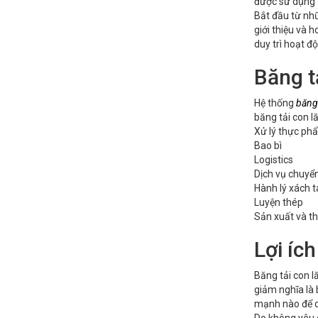
được sử dụng t
Bắt đầu từ nhữ
giới thiệu và 
duy trì hoạt đ
Băng t
Hệ thống
băng
băng tải con l
Xử lý thực ph
Bao bì
Logistics
Dịch vụ chuyể
Hành lý xách t
Luyện thép
Sản xuất và th
Lợi ích
Băng tải con l
giảm nghĩa là 
mạnh nào để di