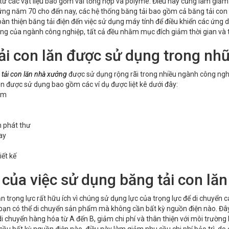
ừ các vật liệu bao gồm vải tổng hợp và polyme. Điều này cũng làm giảm ch
ng năm 70 cho đến nay, các hệ thống băng tải bao gồm cả băng tải con lăn
hoàn thiện băng tải điện đến việc sử dụng máy tính để điều khiển các ứng 
ộng của ngành công nghiệp, tất cả đều nhằm mục đích giảm thời gian và t
ải con lăn được sử dụng trong n
 tải con lăn nhà xưởng
được sử dụng rộng rãi trong nhiều ngành công nghi
ăn được sử dụng bao gồm các ví dụ được liệt kê dưới đây:
ẩm
n phát thư
ay
iết kế
 của việc sử dụng băng tải con lăn 
ăn trọng lực rất hữu ích vì chúng sử dụng lực của trọng lực để di chuyển
bạn có thể di chuyển sản phẩm mà không cần bất kỳ nguồn điện nào. Đây là
 chuyển hàng hóa từ A đến B, giảm chi phí và thân thiện với môi trường 