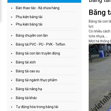
Băng tải
Bàn thao tác - Kệ chứa hàng
Băng tả
Phụ kiện băng tải
Băng tải con l
Phụ kiện băng tải
lực.
Có nhiều cách 
Băng chuyền con lăn
tote nhựa, …
Một hệ thống b
Băng tải PVC - PU - PVK - Teflon
Băng tải con lăn truyền động
Băng tải xích
Băng tải cao su
Băng tải ngành thực phẩm
Băng tải nâng hạ
Băng tải khác
Tự động hóa trong băng tải