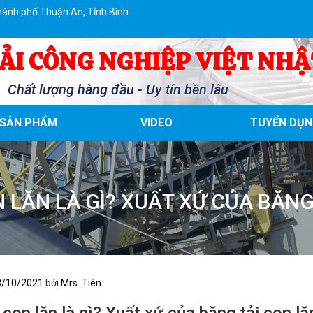
hành phố Thuận An, Tỉnh Bình
ẢI CÔNG NGHIỆP VIỆT NHẬ
Chất lượng hàng đầu - Uy tín bền lâu
SẢN PHẨM
VIDEO
TUYỂN DỤN
 LĂN LÀ GÌ? XUẤT XỨ CỦA BĂNG
8/10/2021
bởi
Mrs. Tiên