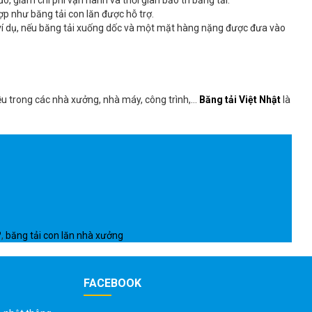
ó, giảm chi phí vận hành và thời gian bảo trì băng tải.
p như băng tải con lăn được hỗ trợ.
, ví dụ, nếu băng tải xuống dốc và một mặt hàng nặng được đưa vào
iều trong các nhà xưởng, nhà máy, công trình,…
Băng tải Việt Nhật
là
?
,
băng tải con lăn nhà xưởng
FACEBOOK