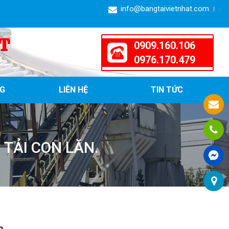
info@bangtaivietnhat.com
T
0909.160.106
0976.170.479
G
LIÊN HỆ
TIN TỨC
 TẢI CON LĂN.