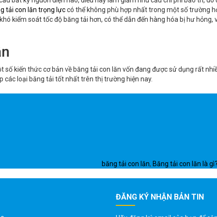
ầu bất kỳ nguồn điện nào, điều này làm giảm nhu cầu chi phí bảo trì, do đ
g tải con lăn trọng lực
có thể không phù hợp nhất trong một số trường hợ
 khó kiểm soát tốc độ băng tải hơn, có thể dẫn đến hàng hóa bị hư hỏng
ận
t số kiến thức cơ bản về băng tải con lăn vốn đang được sử dụng rất nh
 các loại băng tải tốt nhất trên thị trường hiện nay.
Tag
băng tải con lăn
,
Băng tải con lăn là gì
ĐĂNG KÝ NHẬN BẢN TIN