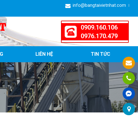
info@bangtaivietnhat.com
T
0909.160.106
0976.170.479
G
LIÊN HỆ
TIN TỨC