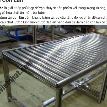
i Con Lăn
lăn
là giải pháp phù hợp để vận chuyển sản phẩm với trọng lượng từ nhẹ,
g có hóa chất ăn mòn, bụi bặm….
băng tải con lăn
gồm khung băng tải, cơ cấu tăng đơ, gờ chắn để sản phẩ
u cầu chất lượng luôn luôn được đặt lên hàng đầu để đảm bảo con lăn có 