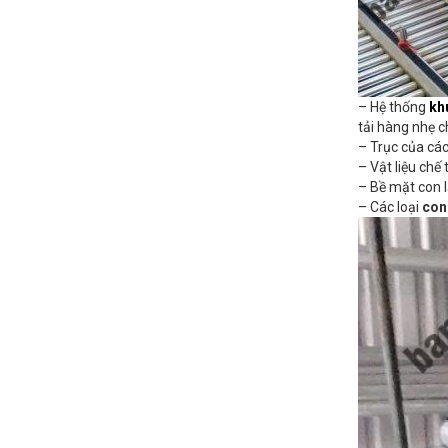
– Hệ thống
kh
tải hàng nhẹ c
– Trục của các
– Vật liệu chế 
– Bề mặt con 
– Các loại
con