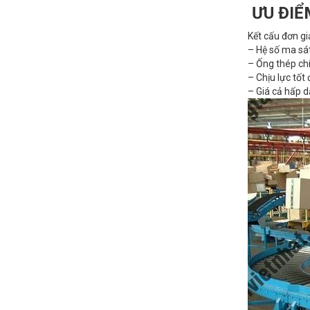
ƯU ĐIỂ
Kết cấu đơn gi
– Hệ số ma sát
– Ống thép chí
– Chịu lực tốt
– Giá cả hấp d