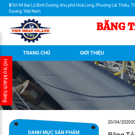
Số 44 Đại Lộ Bình Dương, khu phố Hoà Long, Phường Lái Thiêu, T
Dương, Việt Nam
BĂNG T
TRANG CHỦ
GIỚI THIỆU
Hổ trợ khách hàng
Đăng
20/04/2020
2
trong
DANH MỤC SẢN PHẨM