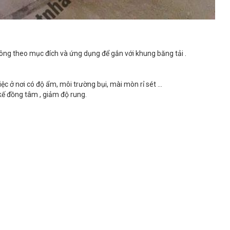
 lông theo mục đích và ứng dụng để gắn với khung băng tải .
ệc ở nơi có độ ẩm, môi trường bụi, mài mòn rỉ sét …
 kế đồng tâm , giảm độ rung.