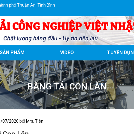
hành phố Thuận An, Tỉnh Bình
ẢI CÔNG NGHIỆP VIỆT NHẬ
Chất lượng hàng đầu - Uy tín bền lâu
SẢN PHẨM
VIDEO
TUYỂN DỤN
BĂNG TẢI CON LĂN
0/07/2020
bởi
Mrs. Tiên