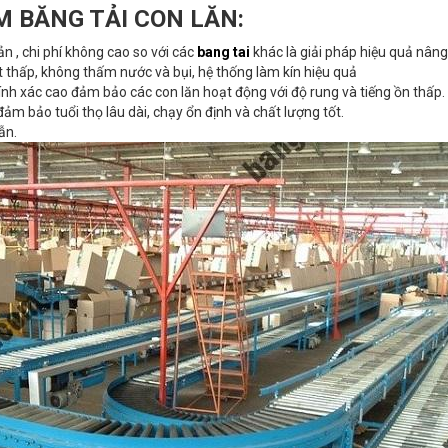
M BĂNG TẢI CON LĂN:
ản , chi phí không cao so với các
bang tai
khác là giải pháp hiệu quả nân
 thấp, không thấm nước và bụi, hệ thống làm kín hiệu quả
nh xác cao đảm bảo các con lăn hoạt động với độ rung và tiếng ồn thấp.
 đảm bảo tuổi thọ lâu dài, chạy ổn định và chất lượng tốt.
ẫn.