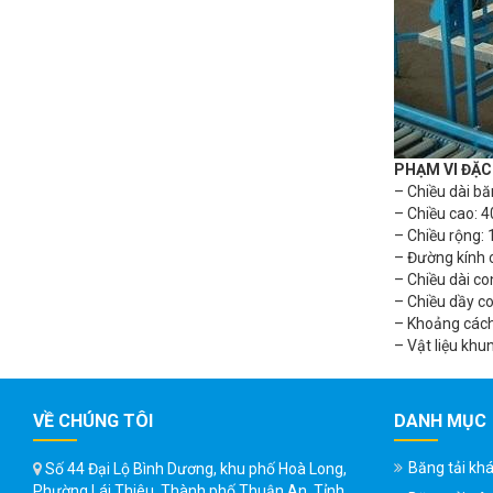
PHẠM VI ĐẶC
– Chiều dài bă
– Chiều cao: 
– Chiều rộng:
– Đường kính 
– Chiều dài co
– Chiều dầy co
– Khoảng cách 
– Vật liệu khu
VỀ CHÚNG TÔI
DANH MỤC
Băng tải kh
Số 44 Đại Lộ Bình Dương, khu phố Hoà Long,
Phường Lái Thiêu, Thành phố Thuận An, Tỉnh