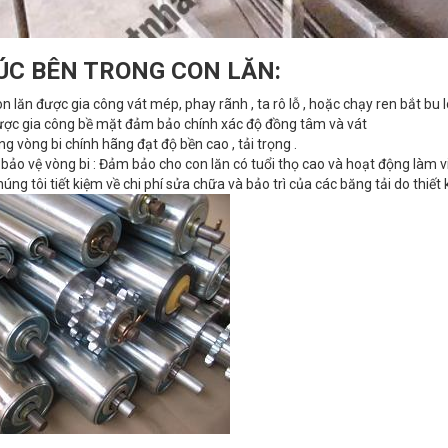
ÚC BÊN TRONG CON LĂN:
on lăn được gia công vát mép, phay rãnh , ta rô lỗ , hoặc chạy ren bắt bu
ược gia công bề mặt đảm bảo chính xác độ đồng tâm và vát
ng vòng bi chính hãng đạt độ bền cao , tải trọng .
bảo vệ vòng bi : Đảm bảo cho con lăn có tuổi thọ cao và hoạt động làm vi
úng tôi tiết kiệm về chi phí sửa chữa và bảo trì của các băng tải do thiết