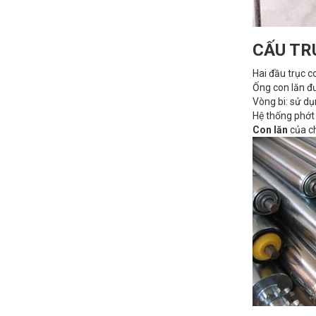
CẤU TR
Hai đầu trục c
Ống con lăn đ
Vòng bi: sử dụ
Hệ thống phớt 
Con lăn
của ch