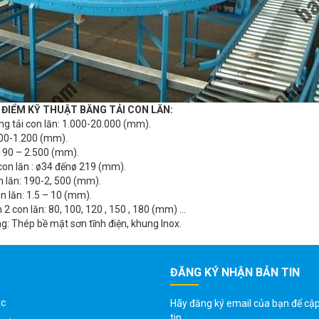
 ĐIỂM KỸ THUẬT BĂNG TẢI CON LĂN:
ng tải con lăn: 1.000-20.000 (mm).
400-1.200 (mm).
 190 – 2.500 (mm).
con lăn : ø34 đếnø 219 (mm).
n lăn: 190-2, 500 (mm).
n lăn: 1.5 – 10 (mm).
2 con lăn: 80, 100, 120 , 150 , 180 (mm) …
ng: Thép bề mặt sơn tĩnh điện, khung Inox.
ĐĂNG KÝ NHẬN BẢN TIN
ác
Hãy đăng ký email của bạn để cậ
tin.