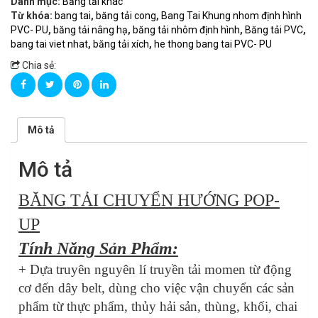
Danh mục:
Băng tải khác
Từ khóa:
bang tai
,
băng tải cong
,
Bang Tai Khung nhom định hình
PVC- PU
,
băng tải nâng hạ
,
băng tải nhôm định hình
,
Băng tải PVC
,
bang tai viet nhat
,
băng tải xích
,
he thong bang tai PVC- PU
Chia sẻ:
Mô tả
Mô tả
BĂNG TẢI CHUYỂN HƯỚNG POP-
UP
Tính Năng Sản Phẩm:
+ Dựa truyên nguyên lí truyền tải momen từ động
cơ đến dây belt, dùng cho việc vận chuyển các sản
phẩm từ thực phẩm, thủy hải sản, thùng, khối, chai