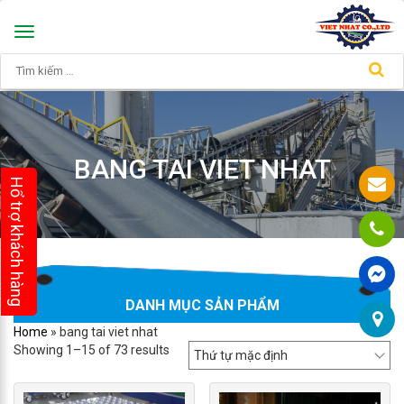
Toggle
navigation
BANG TAI VIET NHAT
Hổ trợ khách hàng
DANH MỤC SẢN PHẨM
Home
»
bang tai viet nhat
Showing 1–15 of 73 results