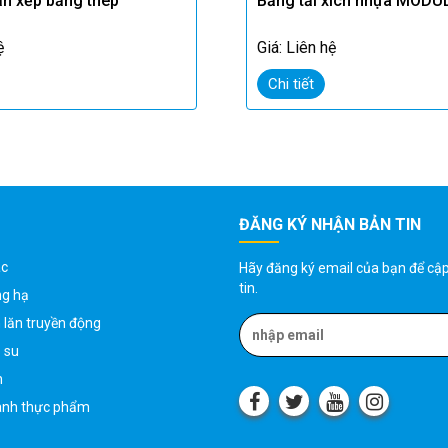
ăn xếp bằng thép
Băng tải xích nhựa MODU
ệ
Giá: Liên hệ
Chi tiết
ĐĂNG KÝ NHẬN BẢN TIN
ác
Hãy đăng ký email của bạn để cậ
tin.
ng hạ
 lăn truyền động
o su
h
ành thực phẩm