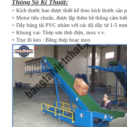
Thông Số Kĩ Thuật:
+ Kích thước bao được thiết kế theo kích thước sản
+ Motor tiêu chuẩn, được lắp thêm hệ thống cảm biến
+ Dây băng tải PVC nhám với các độ dầy từ 1-5 mm
+ Khung vai: Thép sơn tĩnh điện, inox v.v.
+ Trục lô kéo : Bằng thép hoạc inox