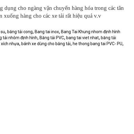
ứng dụng cho ngàng vận chuyển hàng hóa trong các tân
ên xuống hàng cho các xe tải rất hiệu quả v.v
 su
,
băng tải cong
,
Bang tai inox
,
Bang Tai Khung nhom định hình
 tải nhôm định hình
,
Băng tải PVC
,
bang tai viet nhat
,
băng tải
 xích nhựa
,
bánh xe dùng cho băng tải
,
he thong bang tai PVC- PU
,