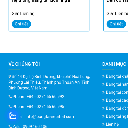
Hệ thống băng tải xích nhựa
Dàn con l
Giá: Liên hệ
Giá: Liên h
Chi tiết
Chi tiết
VỀ CHÚNG TÔI
DANH MỤC
Băng tải kh
Số 44 Đại Lộ Bình Dương, khu phố Hoà Long,
Phường Lái Thiêu, Thành phố Thuận An, Tỉnh
Băng tải nâ
Bình Dương, Việt Nam
Băng tải con
Phone:
+84 - 0274 65 60 992
Băng tải ca
Phone:
+84 - 0274 65 60 995
Băng tải xíc
Băng tải ng
Email:
info@bangtaivietnhat.com
Liên hệ
Zalo:
0909.160.106