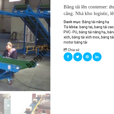
Băng tải lên conterner: 
cảng. Nhà kho logistic, l
Danh mục:
Băng tải nâng hạ
Từ khóa:
bang tai
,
bang tải cao
PVC- PU
,
băng tải nâng hạ
,
băng
xích
,
băng tải xích inox
,
băng tải
motor băng tải
Chia sẻ: