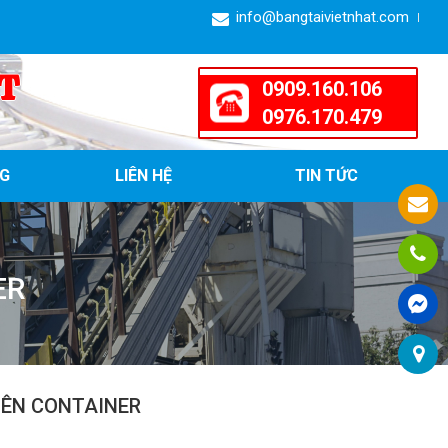
info@bangtaivietnhat.com
T
0909.160.106
0976.170.479
G
LIÊN HỆ
TIN TỨC
ER
LÊN CONTAINER