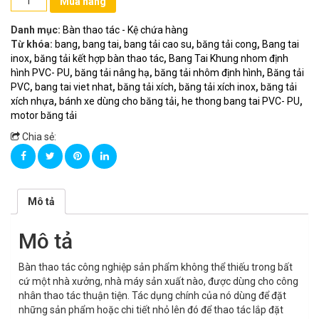
Mua hàng
thao
tác
Danh mục:
Bàn thao tác - Kệ chứa hàng
bằng
Từ khóa:
bang
,
bang tai
,
bang tải cao su
,
băng tải cong
,
Bang tai
Nhôm
inox
,
băng tải kết hợp bàn thao tác
,
Bang Tai Khung nhom định
định
hình PVC- PU
,
băng tải nâng hạ
,
băng tải nhôm định hình
,
Băng tải
hình
PVC
,
bang tai viet nhat
,
băng tải xích
,
băng tải xích inox
,
băng tải
số
xích nhựa
,
bánh xe dùng cho băng tải
,
he thong bang tai PVC- PU
,
lượng
motor băng tải
Chia sẻ:
Mô tả
Mô tả
Bàn thao tác công nghiệp sản phẩm không thể thiếu trong bất
cứ một nhà xưởng, nhà máy sản xuất nào, được dùng cho công
nhân thao tác thuận tiện. Tác dụng chính của nó dùng để đặt
những sản phẩm hoặc chi tiết nhỏ lên đó để thao tác lắp đặt