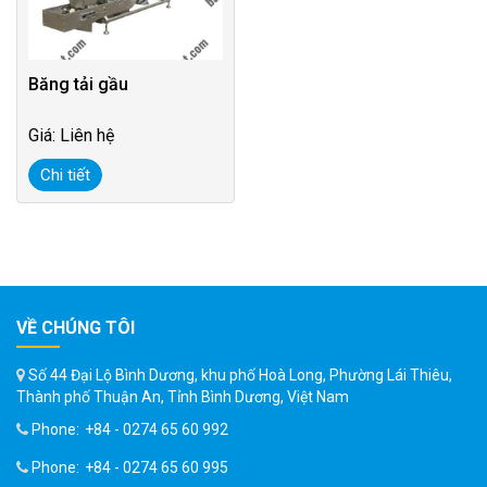
Băng tải gầu
Giá: Liên hệ
Chi tiết
VỀ CHÚNG TÔI
Số 44 Đại Lộ Bình Dương, khu phố Hoà Long, Phường Lái Thiêu,
Thành phố Thuận An, Tỉnh Bình Dương, Việt Nam
Phone:
+84 - 0274 65 60 992
Phone:
+84 - 0274 65 60 995