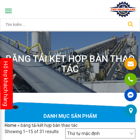
Toggle
navigation
BĂNG TẢI KẾT HỢP BÀN THAO
Hổ trợ khách hàng
TÁC
DANH MỤC SẢN PHẨM
Home
»
băng tải kết hợp bàn thao tác
Showing 1–15 of 31 results