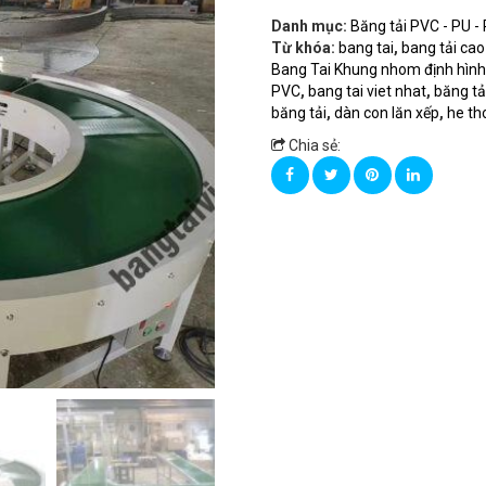
Danh mục:
Băng tải PVC - PU - 
Từ khóa:
bang tai
,
bang tải cao
Bang Tai Khung nhom định hìn
PVC
,
bang tai viet nhat
,
băng tả
băng tải
,
dàn con lăn xếp
,
he th
Chia sẻ: