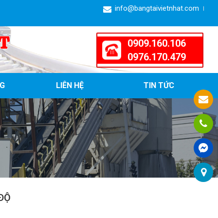
info@bangtaivietnhat.com
T
0909.160.106
0976.170.479
G
LIÊN HỆ
TIN TỨC
ĐỘ