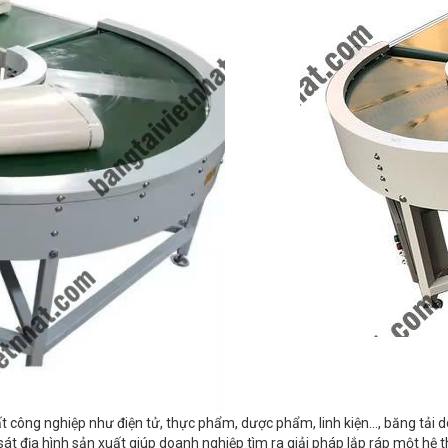
 công nghiệp như điện tử, thực phẩm, dược phẩm, linh kiện…, băng tải d
 sát địa hình sản xuất giúp doanh nghiệp tìm ra giải pháp lắp ráp một hệ