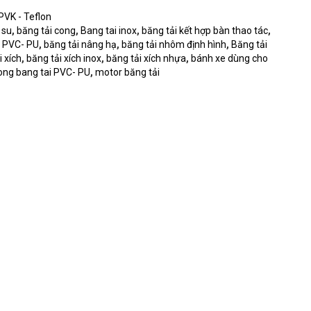
PVK - Teflon
 su
,
băng tải cong
,
Bang tai inox
,
băng tải kết hợp bàn thao tác
,
h PVC- PU
,
băng tải nâng hạ
,
băng tải nhôm định hình
,
Băng tải
i xích
,
băng tải xích inox
,
băng tải xích nhựa
,
bánh xe dùng cho
ong bang tai PVC- PU
,
motor băng tải