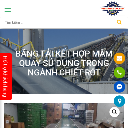
Toggle
navigation
BĂNG TẢI KẾT HỢP MÂM
Hổ trợ khách hàng
QUAY SỬ DỤNG TRONG
NGÀNH CHIẾT RÓT