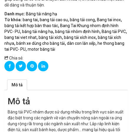
dễ dàng và thuận tiện.
Danh mục:
Băng tải nâng hạ
Từ khóa:
bang tai
,
bang tải cao su
,
băng tải cong
,
Bang tai inox
,
băng tải kết hợp bàn thao tác
,
Bang Tai Khung nhom định hình
PVC- PU
,
băng tải nâng hạ
,
băng tải nhôm định hình
,
Băng tải PVC
,
bang tai viet nhat
,
băng tải xích
,
băng tải xích inox
,
băng tải xích
nhựa
,
bánh xe dùng cho băng tải
,
dàn con lăn xếp
,
he thong bang
tai PVC- PU
,
motor băng tải
Chia sẻ:
Mô tả
Mô tả
Băng tải PVC nhám được sử dụng nhiều trong lĩnh vực sản xuất
đặc biệt trong các ngành về vận chuyển nông sản ngoài ra ứng
dụng rộng rãi trong các ngành sản xuất như: Lắp ráp linh kiện
điện tử, sản xuất bánh kẹo, dược phẩm… mang lại hiệu quả tối