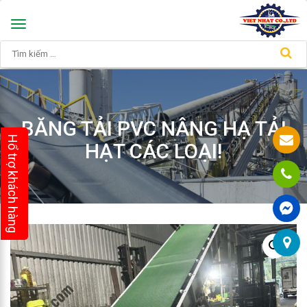
Toggle
navigation
BĂNG TẢI PVC NÂNG HẠ TẢI
Hổ trợ khách hàng
HẠT CÁC LOẠI!