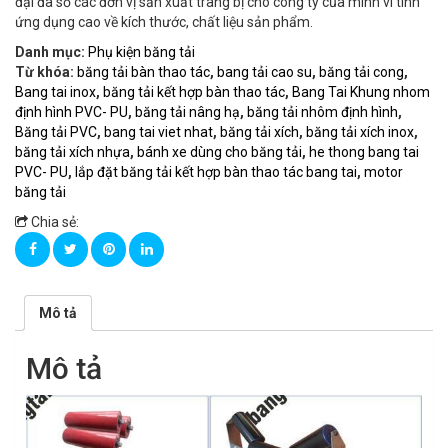
đại đa số các đơn vị sản xuất trang bị cho công ty của mình vì tính
ứng dụng cao về kích thước, chất liệu sản phẩm.
Danh mục:
Phụ kiện băng tải
Từ khóa:
băng tải bàn thao tác
,
bang tải cao su
,
băng tải cong
,
Bang tai inox
,
băng tải kết hợp bàn thao tác
,
Bang Tai Khung nhom
định hình PVC- PU
,
băng tải nâng hạ
,
băng tải nhôm định hình
,
Băng tải PVC
,
bang tai viet nhat
,
băng tải xích
,
băng tải xích inox
,
băng tải xích nhựa
,
bánh xe dùng cho băng tải
,
he thong bang tai
PVC- PU
,
lắp đặt băng tải kết hợp bàn thao tác bang tai
,
motor
băng tải
Chia sẻ:
Mô tả
Mô tả